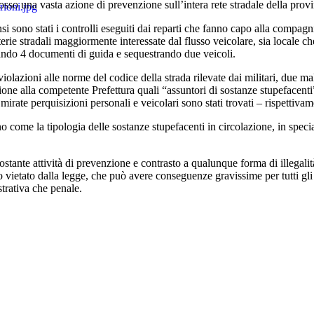
so una vasta azione di prevenzione sull’intera rete stradale della provi
si sono stati i controlli eseguiti dai reparti che fanno capo alla compag
terie stradali maggiormente interessate dal flusso veicolare, sia locale 
irando 4 documenti di guida e sequestrando due veicoli.
iolazioni alle norme del codice della strada rilevate dai militari, due mal
ione alla competente Prefettura quali “assuntori di sostanze stupefacent
i mirate perquisizioni personali e veicolari sono stati trovati – rispetti
 come la tipologia delle sostanze stupefacenti in circolazione, in special
ostante attività di prevenzione e contrasto a qualunque forma di illegal
 vietato dalla legge, che può avere conseguenze gravissime per tutti gli 
trativa che penale.