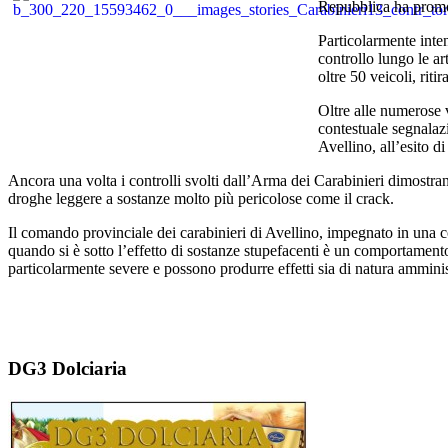
Repubblica ha promos
Particolarmente inten
controllo lungo le ar
oltre 50 veicoli, rit
Oltre alle numerose v
contestuale segnalaz
Avellino, all’esito d
Ancora una volta i controlli svolti dall’Arma dei Carabinieri dimostrano
droghe leggere a sostanze molto più pericolose come il crack.
Il comando provinciale dei carabinieri di Avellino, impegnato in una c
quando si è sotto l’effetto di sostanze stupefacenti è un comportamento
particolarmente severe e possono produrre effetti sia di natura amminis
DG3 Dolciaria