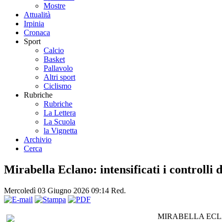
Mostre
Attualità
Irpinia
Cronaca
Sport
Calcio
Basket
Pallavolo
Altri sport
Ciclismo
Rubriche
Rubriche
La Lettera
La Scuola
la Vignetta
Archivio
Cerca
Mirabella Eclano: intensificati i controlli
Mercoledì 03 Giugno 2026 09:14
Red.
MIRABELLA ECLANO – 