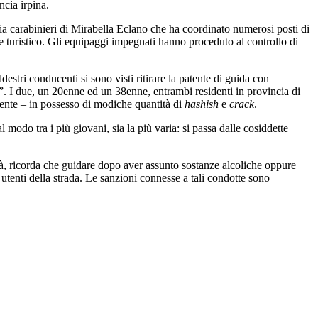
ncia irpina.
nia carabinieri di Mirabella Eclano che ha coordinato numerosi posti di
che turistico. Gli equipaggi impegnati hanno proceduto al controllo di
destri conducenti si sono visti ritirare la patente di guida con
i”. I due, un 20enne ed un 38enne, entrambi residenti in provincia di
vamente – in possesso di modiche quantità di
hashish
e
crack
.
 modo tra i più giovani, sia la più varia: si passa dalle cosiddette
ità, ricorda che guidare dopo aver assunto sostanze alcoliche oppure
utenti della strada. Le sanzioni connesse a tali condotte sono