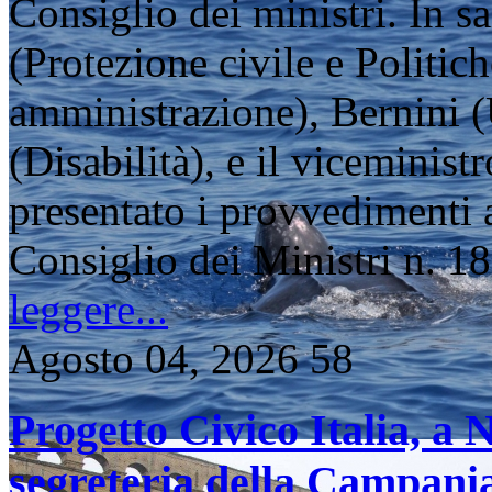
Consiglio dei ministri. In s
(Protezione civile e Politic
amministrazione), Bernini (U
(Disabilità), e il viceminist
presentato i provvedimenti 
Consiglio dei Ministri n.
leggere...
Agosto 04, 2026
58
Progetto Civico Italia, a 
segreteria della Campani