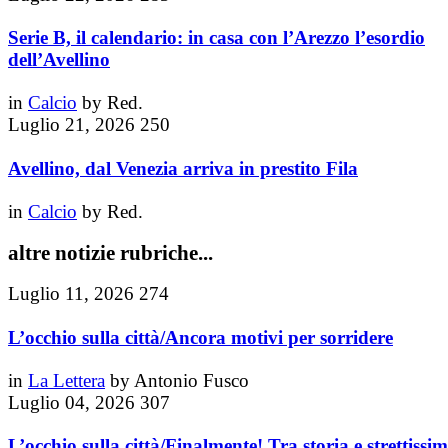
Serie B, il calendario: in casa con l’Arezzo l’esordio
dell’Avellino
in
Calcio
by
Red.
Luglio 21, 2026
250
Avellino, dal Venezia arriva in prestito Fila
in
Calcio
by
Red.
altre notizie rubriche...
Luglio 11, 2026
274
L’occhio sulla città/Ancora motivi per sorridere
in
La Lettera
by
Antonio Fusco
Luglio 04, 2026
307
L’occhio sulla città/Finalmente! Tra storia e strettissi