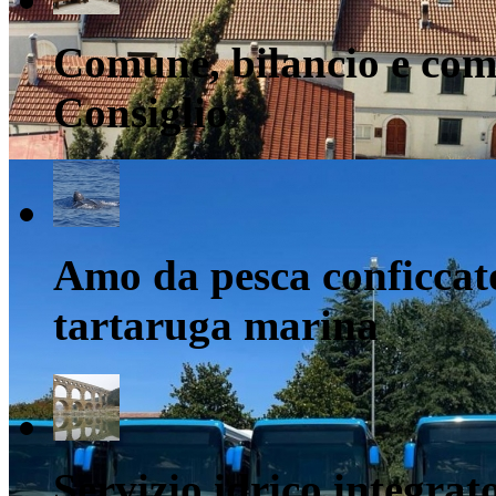
Comune, bilancio e comm
Consiglio
Amo da pesca conficcato
tartaruga marina
Servizio idrico integrato