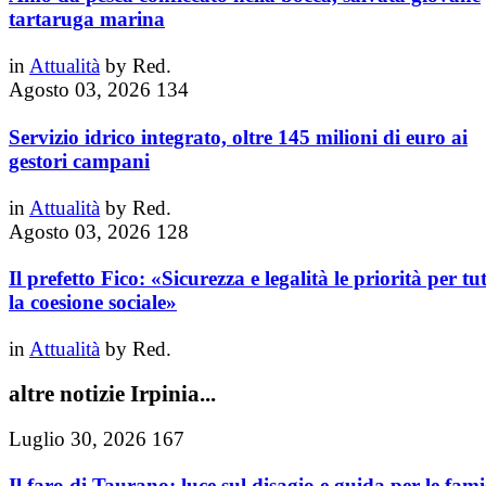
tartaruga marina
in
Attualità
by
Red.
Agosto 03, 2026
134
Servizio idrico integrato, oltre 145 milioni di euro ai
gestori campani
in
Attualità
by
Red.
Agosto 03, 2026
128
Il prefetto Fico: «Sicurezza e legalità le priorità per tu
la coesione sociale»
in
Attualità
by
Red.
altre notizie Irpinia...
Luglio 30, 2026
167
Il faro di Taurano: luce sul disagio e guida per le fami