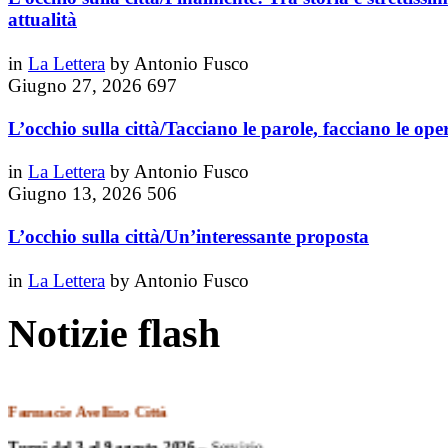
attualità
in
La Lettera
by
Antonio Fusco
Giugno 27, 2026
697
L’occhio sulla città/Tacciano le parole, facciano le ope
in
La Lettera
by
Antonio Fusco
Giugno 13, 2026
506
L’occhio sulla città/Un’interessante proposta
in
La Lettera
by
Antonio Fusco
Notizie flash
Farmacie Avellino Città
Turni dal 3 al 9 agosto 2026
– Servizio
continuativo dalle 8.30 alle 20.00
Lanzara
,