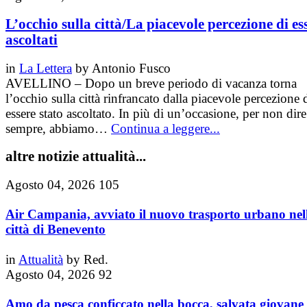
L’occhio sulla città/La piacevole percezione di es
ascoltati
in
La Lettera
by
Antonio Fusco
AVELLINO – Dopo un breve periodo di vacanza torna
l’occhio sulla città rinfrancato dalla piacevole percezione 
essere stato ascoltato. In più di un’occasione, per non dire
sempre, abbiamo…
Continua a leggere...
altre notizie attualità...
Agosto 04, 2026
105
Air Campania, avviato il nuovo trasporto urbano nel
città di Benevento
in
Attualità
by
Red.
Agosto 04, 2026
92
Amo da pesca conficcato nella bocca, salvata giovane