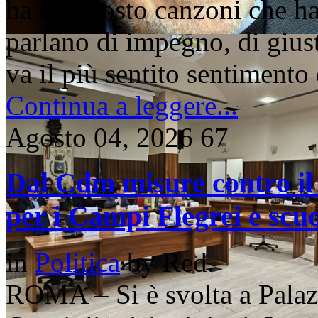
ha composto canzoni che ha
parlano di impegno, di giust
va il più sentito sentimento 
Continua a leggere...
Agosto 04, 2026
67
Dal Cdm misure contro il 
per i Campi Flegrei e scu
in
Politica
by
Red.
ROMA – Si è svolta a Palazz