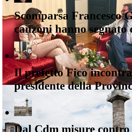
Scomparsa Francesco Gu
canzoni hanno segnato 
Il prefetto Fico incontra
presidente della Provin
Dal Cdm misure contro i