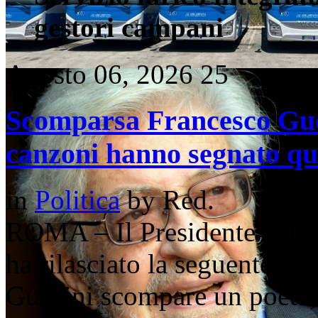
gestori campani
Agosto 06, 2026
25
Scomparsa Francesco Gucc
canzoni hanno segnato qu
in
Politica
by
Red.
ROMA – Il Presidente della
ha rilasciato la seguente d
Guccini scompare un poeta, 