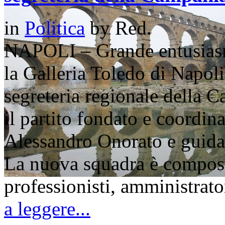
in
Politica
by
Red.
NAPOLI – Grande entusiasmo
la Galleria Toledo di Napoli
segreteria regionale della C
il partito fondato e coordina
Alessandro Onorato e guida
La nuova squadra è compost
professionisti, amministrat
a leggere...