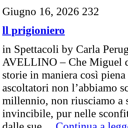
Giugno 16, 2026
232
ll prigioniero
in
Spettacoli
by
Carla Perug
AVELLINO – Che Miguel de 
storie in maniera così piena
ascoltatori non l’abbiamo sc
millennio, non riusciamo a s
invincibile, pur nelle sconf
dalle sue…
Continua a legge