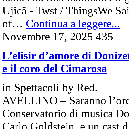
Ujică - Twst / ThingsWe Sa
of…
Continua a leggere...
Novembre 17, 2025
435
L’elisir d’amore di Donize
e il coro del Cimarosa
in
Spettacoli
by
Red.
AVELLINO – Saranno l’orche
Conservatorio di musica Do
Carlo Goldstein, e un cast di