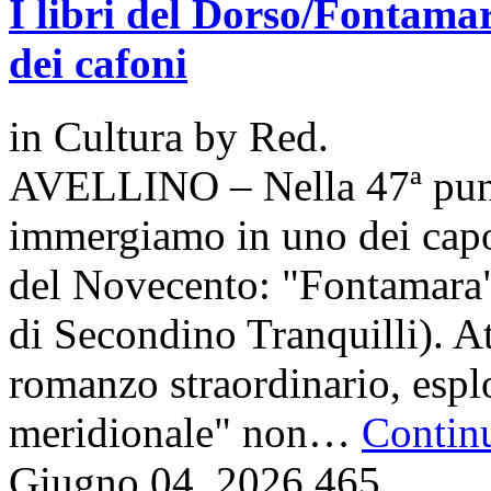
I libri del Dorso/Fontamar
dei cafoni
in
Cultura
by
Red.
AVELLINO – Nella 47ª punta
immergiamo in uno dei capol
del Novecento: "Fontamara"
di Secondino Tranquilli). At
romanzo straordinario, esp
meridionale" non…
Continu
Giugno 04, 2026
465