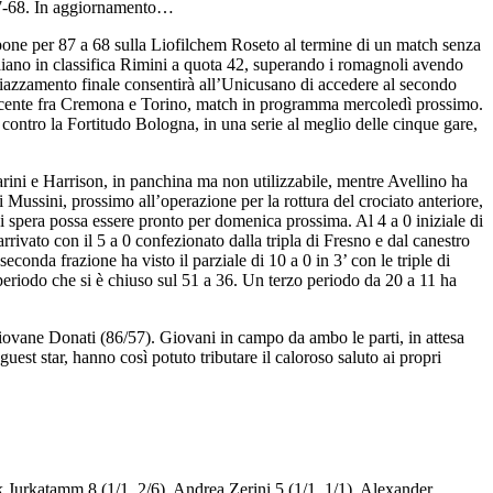
 87-68. In aggiornamento…
pone per 87 a 68 sulla Liofilchem Roseto al termine di un match senza
appaiano in classifica Rimini a quota 42, superando i romagnoli avendo
Il piazzamento finale consentirà all’Unicusano di accedere al secondo
ncente fra Cremona e Torino, match in programma mercoledì prossimo.
contro la Fortitudo Bologna, in una serie al meglio delle cinque gare,
ini e Harrison, in panchina ma non utilizzabile, mentre Avellino ha
Mussini, prossimo all’operazione per la rottura del crociato anteriore,
i spera possa essere pronto per domenica prossima. Al 4 a 0 iniziale di
rrivato con il 5 a 0 confezionato dalla tripla di Fresno e dal canestro
econda frazione ha visto il parziale di 10 a 0 in 3’ con le triple di
l periodo che si è chiuso sul 51 a 36. Un terzo periodo da 20 a 11 ha
 giovane Donati (86/57). Giovani in campo da ambo le parti, in attesa
uest star, hanno così potuto tributare il caloroso saluto ai propri
k Jurkatamm 8 (1/1, 2/6), Andrea Zerini 5 (1/1, 1/1), Alexander