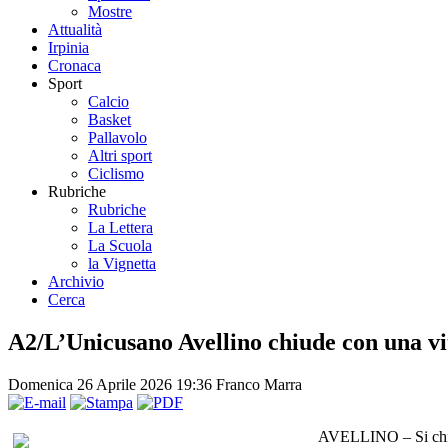
Mostre
Attualità
Irpinia
Cronaca
Sport
Calcio
Basket
Pallavolo
Altri sport
Ciclismo
Rubriche
Rubriche
La Lettera
La Scuola
la Vignetta
Archivio
Cerca
A2/L’Unicusano Avellino chiude con una vit
Domenica 26 Aprile 2026 19:36
Franco Marra
AVELLINO – Si chiud