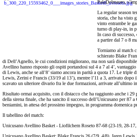
PalaDelmauro, s’impo
La regular season te
storia, che ha visto 
vinto entrambe le gar
turno di play-in, i
In caso di successo,
a partire dal 7 o 8 m
Torniamo al match co
schierato Blake Fran
di Dell’Agnello, le cui condizioni migliorano, ma non sarà disponibile
Avellino hanno risposto gli ospiti portandosi sul 4 a 7 al 4’, vantaggio
di Lewis, anche se all’8’ siamo ancora in parità a quota 17. Le triple di
Lewis, Zerini e Francis (33/19 al 13’), mentre l’11 a 3, arrivato dopo i
scavato un ulteriore divario fra le due formazioni, arrivate all’ultimo i
Risultato ormai acquisito, con il distacco che ha raggiunto anche i 29 
della sirena finale, che ha sancito il successo dell’Unicusano per 87 a 
beniamini, in attesa del prossimo impegno, in programma domenica pr
Il tabellino del match:
Unicusano Avellino Basket - Liofilchem Roseto 87-68 (23-19, 28-17,
Unicusano Avellino Basket: Blake Francis 26 (7/9, 4/8), Jaren Lewis 16