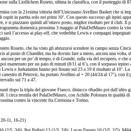
ne sulla Liofilchem Roseto, ultima in classifica, con il punteggio di
rmina con la 21esima vittoria dell’Unicusano Avellino Basket che si im
gli ospiti in partita solo nei primi 10’. Con questo successo gli irpini 
e, e si piazzano quindi all’ottavo posto, miglior risultato per il club. 
n programma domenica prossima 3 maggio al PalaDelMauro contro la vi
 ci sarà l’accesso ai play-off, che vedrebbe Lewis e compagni impegnati 
aggio.
ntro Roseto, che ha visto gli abruzzesi scendere in campo senza Cinciar
cis al posto di Chandler, ma ha dovuto fare a meno, ancora una volta, di 
 ancora per un po’ di tempo, e di Grande, sulla via del recupero, e che s
 poi mantenuto per un paio di minuti (8/11 al 6’), con il sorpasso irpino a
 Lewis e Jurkatamm hanno poi fissato sul 23 a 19 il risultato al 10’. La s
l canestro di Petrovic, ha portato Avellino al + 20 (44/24 al 17’), con i
ntervallo sul 71 a 47.
punti dopo la tripla del giovane Fianco, distacco ribadito poi dall’altro
68. I circa tremila del PalaDelMauro, con Achille Polonara in qualità di g
ossima contro la vincente fra Cremona e Torino.
 20-11, 16-21)
 (2/5, 3/6), Rei Pullazi 12 (1/3, 2/6), Lucas Fresno 10 (2/5, 2/5), Mik