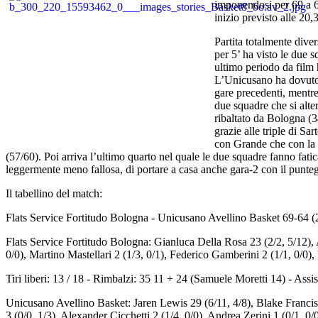
imponendosi per 69 a 64
inizio previsto alle 20,
Partita totalmente diver
per 5’ ha visto le due 
ultimo periodo da film h
L’Unicusano ha dovuto 
gare precedenti, mentre
due squadre che si alte
ribaltato da Bologna (3
grazie alle triple di Sa
con Grande che con la b
(57/60). Poi arriva l’ultimo quarto nel quale le due squadre fanno fati
leggermente meno fallosa, di portare a casa anche gara-2 con il puntegg
Il tabellino del match:
Flats Service Fortitudo Bologna - Unicusano Avellino Basket 69-64 (
Flats Service Fortitudo Bologna: Gianluca Della Rosa 23 (2/2, 5/12), 
0/0), Martino Mastellari 2 (1/3, 0/1), Federico Gamberini 2 (1/1, 0/0)
Tiri liberi: 13 / 18 - Rimbalzi: 35 11 + 24 (Samuele Moretti 14) - Assi
Unicusano Avellino Basket: Jaren Lewis 29 (6/11, 4/8), Blake Francis 
3 (0/0, 1/3), Alexander Cicchetti 2 (1/4, 0/0), Andrea Zerini 1 (0/1, 0