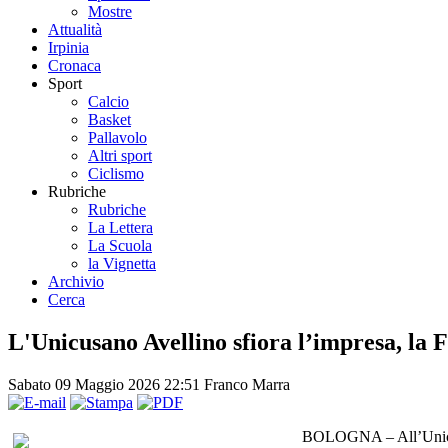
Mostre
Attualità
Irpinia
Cronaca
Sport
Calcio
Basket
Pallavolo
Altri sport
Ciclismo
Rubriche
Rubriche
La Lettera
La Scuola
la Vignetta
Archivio
Cerca
L'Unicusano Avellino sfiora l’impresa, la 
Sabato 09 Maggio 2026 22:51
Franco Marra
BOLOGNA – All’Unicusan