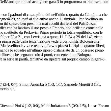
PalaDelMauro pronto ad accogliere gara-3 in programma martedì sera con
h con i padroni di casa, più lucidi nell’ultimo quarto da 12 a 4, ma che
segnerà 29, ed avrà al suo attivo anche 11 rimbalzi. Per Avellino un
on tiri spesso ben presi, ma mai accolti dai ferri del PalaDozza.
r che ha lasciato il suo posto a Francis, non brillante come nelle
 sostituito da Perkovic. Primo periodo in totale equilibrio, con le
’ per 22 a 21, con Lewis già a quota 11. Il 24 a 29 del 14’, viene
a prima parte della terza frazione vede protagonista Bologna che,
. Ma Avellino è viva e reattiva, Lewis piazza la tripla e quattro liberi,
manda le squadre all’ultimo riposo distanziate da un possesso pieno
 avellinesi, che segnano solo 4 punti, consentendo a Bologna,
la serie in parità, tentativo da ripetere sul proprio campo in gara-3.
 7 (2/4, 0/7), Simon Anumba 5 (1/3, 1/1), Samuele Moretti 3 (1/1,
accio n.e.
 Giovanni Pini 4 (1/2, 0/0), Mikk Jurkatamm 3 (0/0, 1/5), Lucas Fresno