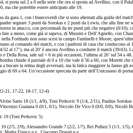
, si porta sul 2 a 0 nella serie che ora si sposta ad Avellino, con il 
30, ma che potrebbe essere anticipato alle 19.
sa da gara-1, con i biancoverdi che si sono alternati alla guida del matc
squadre segnare 3 punti da Sorokas e 2 punti da Lewis, che alla fine ne 
orror in attacco, con percentuali da tre punti più che negative (0/10), c
fare a meno, come già si sapeva, di Mussini e Dell’Agnello, con Chandle
 nella Fortitudo non sono scesi in campo Fantinelli e Moore, quest’ultimo
rnano al comando del match, e con i padroni di casa che conducono al 10
4/32 al 17’), ma al 20’ è ancora Avellino a condurre il match (39/43). L
rto e Della Rosa, sale sul + 6 in più occasioni, l’ultima al 26’ sul 54 a 48
omba chiude il parziale di 0 a 10 che vale il 56 a 60, con Moretti che 
ca a bucare la retina degli avversari, ma la fatica maggiore la fanno gli
io di 69 a 64. Un’occasione sprecata da parte dell’Unicusano di portare 
22-21, 17-22, 18-17, 12-4)
Alvise Sarto 18 (1/1, 4/9), Toni Perkovic 9 (1/4, 2/11), Paulius Sorokas
, Vincenzo Guaiana 0 (0/1, 0/1), Niccolo De Vico 0 (0/0, 0/0), Nicolò Br
st: 19 (Toni Perkovic 5)
10 (2/5, 2/9), Alessandro Grande 7 (2/2, 1/7), Rei Pullazi 5 (1/1, 1/5),
/0), Mattia Fianco n.e., Giacomo Donati n.e.