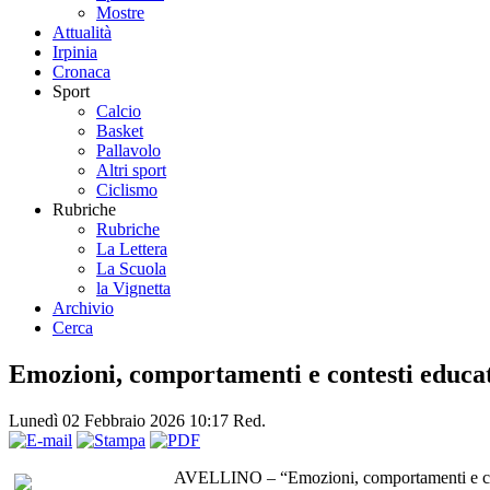
Mostre
Attualità
Irpinia
Cronaca
Sport
Calcio
Basket
Pallavolo
Altri sport
Ciclismo
Rubriche
Rubriche
La Lettera
La Scuola
la Vignetta
Archivio
Cerca
Emozioni, comportamenti e contesti educativ
Lunedì 02 Febbraio 2026 10:17
Red.
AVELLINO – “Emozioni, comportamenti e conte