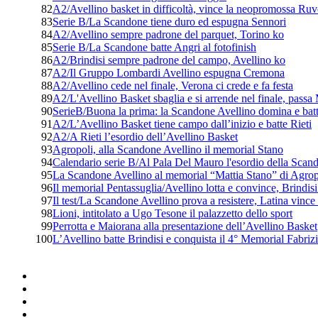
82
A2/Avellino basket in difficoltà, vince la neopromossa Ruv
83
Serie B/La Scandone tiene duro ed espugna Sennori
84
A2/Avellino sempre padrone del parquet, Torino ko
85
Serie B/La Scandone batte Angri al fotofinish
86
A2/Brindisi sempre padrone del campo, Avellino ko
87
A2/Il Gruppo Lombardi Avellino espugna Cremona
88
A2/Avellino cede nel finale, Verona ci crede e fa festa
89
A2/L'Avellino Basket sbaglia e si arrende nel finale, passa
90
SerieB/Buona la prima: la Scandone Avellino domina e batt
91
A2/L’Avellino Basket tiene campo dall’inizio e batte Rieti
92
A2/A Rieti l’esordio dell’Avellino Basket
93
Agropoli, alla Scandone Avellino il memorial Stano
94
Calendario serie B/Al Pala Del Mauro l'esordio della Scan
95
La Scandone Avellino al memorial “Mattia Stano” di Agrop
96
Il memorial Pentassuglia/Avellino lotta e convince, Brindisi 
97
Il test/La Scandone Avellino prova a resistere, Latina vince
98
Lioni, intitolato a Ugo Tesone il palazzetto dello sport
99
Perrotta e Maiorana alla presentazione dell’Avellino Basket
100
L’Avellino batte Brindisi e conquista il 4° Memorial Fabriz