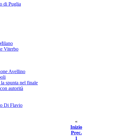
o di Puglia
 Milano
e Viterbo
done Avellino
oli
la spunta nel finale
 con autorità
io Di Flavio
«
Inizio
Prec.
1